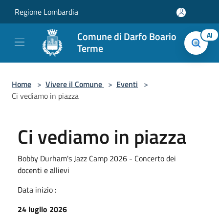
Salta al contenuto principale
Regione Lombardia
Comune di Darfo Boario
AI
Terme
Home
>
Vivere il Comune
>
Eventi
>
Ci vediamo in piazza
Ci vediamo in piazza
Bobby Durham's Jazz Camp 2026 - Concerto dei
docenti e allievi
Data inizio :
24 luglio 2026