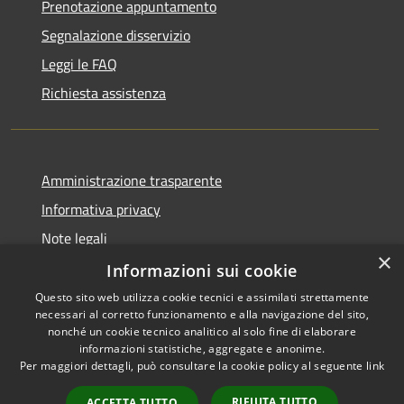
Prenotazione appuntamento
Segnalazione disservizio
Leggi le FAQ
Richiesta assistenza
Amministrazione trasparente
Informativa privacy
Note legali
×
Dichiarazione di accessibilità
Informazioni sui cookie
Questo sito web utilizza cookie tecnici e assimilati strettamente
necessari al corretto funzionamento e alla navigazione del sito,
nonché un cookie tecnico analitico al solo fine di elaborare
informazioni statistiche, aggregate e anonime.
RSS
Copyright © 2026 • Comune di
Per maggiori dettagli, può consultare la cookie policy al seguente
link
Accessibilità
Darfo Boario Terme • Powered
Privacy
Municipium
Accesso
by
•
RIFIUTA TUTTO
ACCETTA TUTTO