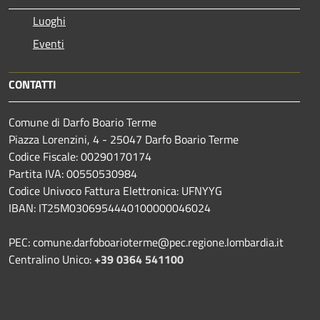
Luoghi
Eventi
CONTATTI
Comune di Darfo Boario Terme
Piazza Lorenzini, 4 - 25047 Darfo Boario Terme
Codice Fiscale: 00290170174
Partita IVA: 00550530984
Codice Univoco Fattura Elettronica: UFNYYG
IBAN: IT25M0306954440100000046024
PEC: comune.darfoboarioterme@pec.regione.lombardia.it
Centralino Unico:
+39 0364 541100