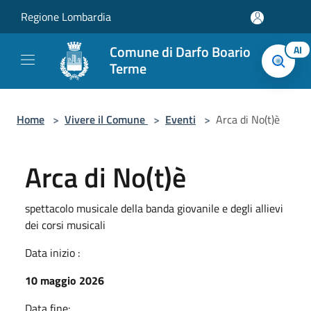
Salta al contenuto principale
Regione Lombardia
Comune di Darfo Boario
AI
Terme
Home
>
Vivere il Comune
>
Eventi
>
Arca di No(t)è
Arca di No(t)è
spettacolo musicale della banda giovanile e degli allievi
dei corsi musicali
Data inizio :
10 maggio 2026
Data fine: