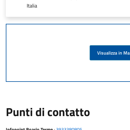
Italia
Visualizza in M
Punti di contatto
Infopoint Boario Terme
:
3933380805