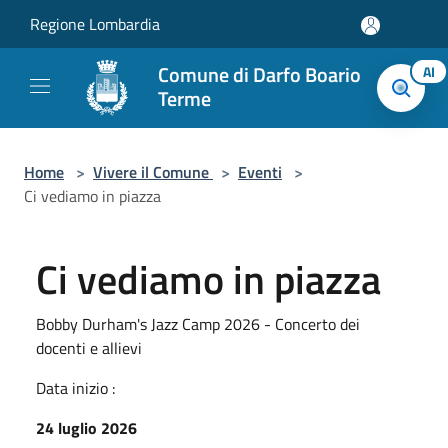
Salta al contenuto principale
Regione Lombardia
Comune di Darfo Boario
AI
Terme
Home
>
Vivere il Comune
>
Eventi
>
Ci vediamo in piazza
Ci vediamo in piazza
Bobby Durham's Jazz Camp 2026 - Concerto dei
docenti e allievi
Data inizio :
24 luglio 2026