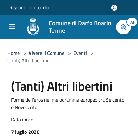
Salta al contenuto principale
Regione Lombardia
Comune di Darfo Boario
AI
Terme
Home
>
Vivere il Comune
>
Eventi
>
(Tanti) Altri libertini
(Tanti) Altri libertini
Forme dell'eros nel melodramma europeo tra Seicento
e Novecento
Data inizio :
7 luglio 2026