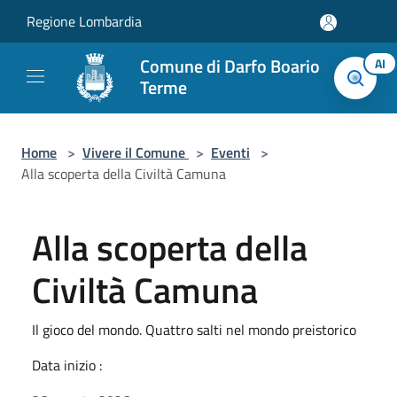
Salta al contenuto principale
Regione Lombardia
Comune di Darfo Boario
AI
Terme
Home
>
Vivere il Comune
>
Eventi
>
Alla scoperta della Civiltà Camuna
Alla scoperta della
Civiltà Camuna
Il gioco del mondo. Quattro salti nel mondo preistorico
Data inizio :