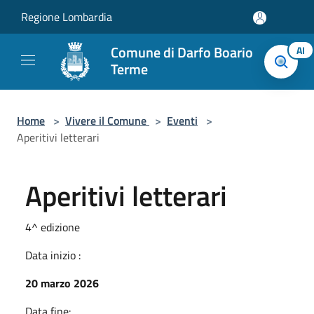
Salta al contenuto principale
Regione Lombardia
Comune di Darfo Boario
AI
Terme
Home
>
Vivere il Comune
>
Eventi
>
Aperitivi letterari
Aperitivi letterari
4^ edizione
Data inizio :
20 marzo 2026
Data fine: