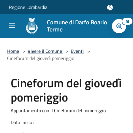
Salta al contenuto principale
Regione Lombardia
Comune di Darfo Boario
AI
Terme
Home
>
Vivere il Comune
>
Eventi
>
Cineforum del giovedì pomeriggio
Cineforum del giovedì
pomeriggio
Appuntamento con il Cineforum del pomeriggio
Data inizio :