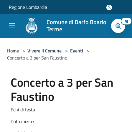
Salta al contenuto principale
Regione Lombardia
Comune di Darfo Boario
AI
Terme
Home
>
Vivere il Comune
>
Eventi
>
Concerto a 3 per San Faustino
Concerto a 3 per San
Faustino
Echi di festa
Data inizio :