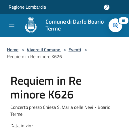
Salta al contenuto principale
Regione Lombardia
Comune di Darfo Boario
AI
Terme
Home
>
Vivere il Comune
>
Eventi
>
Requiem in Re minore K626
Requiem in Re
minore K626
Concerto presso Chiesa S. Maria delle Nevi - Boario
Terme
Data inizio :