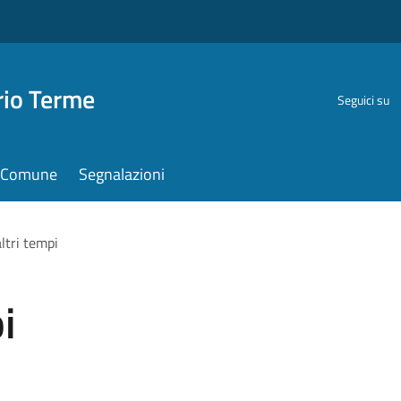
rio Terme
Seguici su
il Comune
Segnalazioni
ltri tempi
i