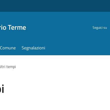
rio Terme
Seguici su
il Comune
Segnalazioni
ltri tempi
i