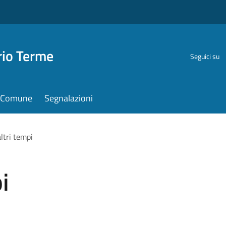
rio Terme
Seguici su
il Comune
Segnalazioni
ltri tempi
i