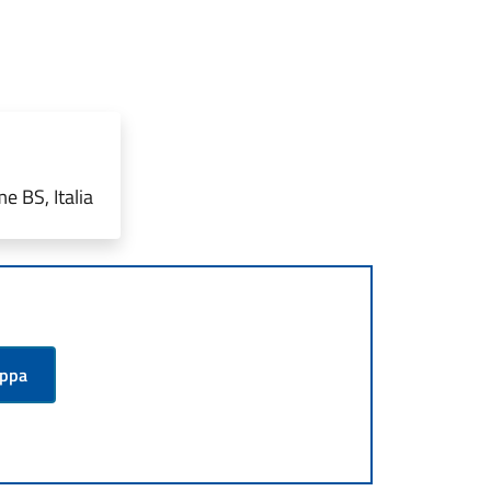
e BS, Italia
appa