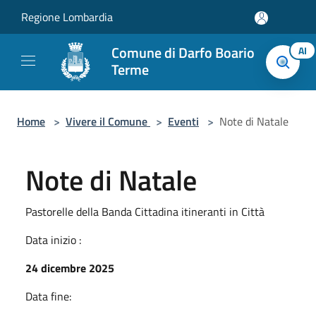
Salta al contenuto principale
Regione Lombardia
Comune di Darfo Boario
AI
Terme
Home
>
Vivere il Comune
>
Eventi
>
Note di Natale
Note di Natale
Pastorelle della Banda Cittadina itineranti in Città
Data inizio :
24 dicembre 2025
Data fine: