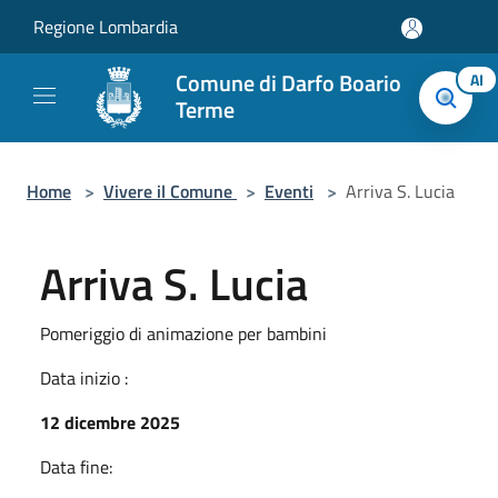
Salta al contenuto principale
Regione Lombardia
Comune di Darfo Boario
AI
Terme
Home
>
Vivere il Comune
>
Eventi
>
Arriva S. Lucia
Arriva S. Lucia
Pomeriggio di animazione per bambini
Data inizio :
12 dicembre 2025
Data fine: