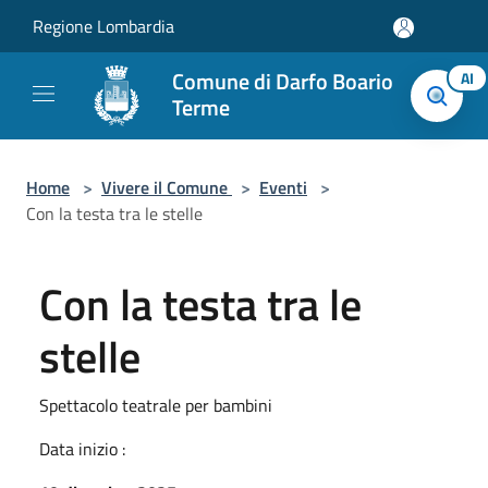
Salta al contenuto principale
Regione Lombardia
Comune di Darfo Boario
AI
Terme
Home
>
Vivere il Comune
>
Eventi
>
Con la testa tra le stelle
Con la testa tra le
stelle
Spettacolo teatrale per bambini
Data inizio :