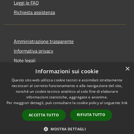
Leggi le FAQ
Richiesta assistenza
Amministrazione trasparente
Informativa privacy
Note legali
×
Dichiarazione di accessibilità
Informazioni sui cookie
Questo sito web utilizza cookie tecnici e assimilati strettamente
necessari al corretto funzionamento e alla navigazione del sito,
nonché un cookie tecnico analitico al solo fine di elaborare
informazioni statistiche, aggregate e anonime.
RSS
Copyright © 2026 • Comune di
Per maggiori dettagli, può consultare la cookie policy al seguente
link
Accessibilità
Darfo Boario Terme • Powered
Privacy
Municipium
Accesso
by
•
RIFIUTA TUTTO
ACCETTA TUTTO
Cookie
redazione
Mappa del sito
MOSTRA DETTAGLI