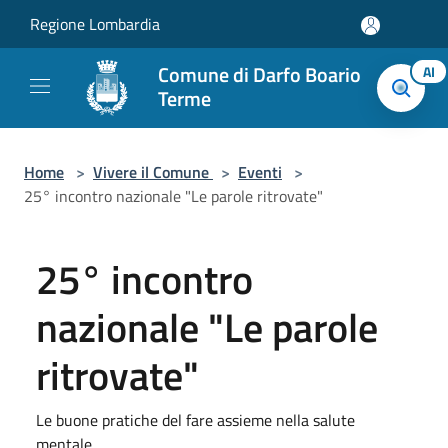
Salta al contenuto principale
Regione Lombardia
Comune di Darfo Boario
AI
Terme
Home
>
Vivere il Comune
>
Eventi
>
25° incontro nazionale "Le parole ritrovate"
25° incontro
nazionale "Le parole
ritrovate"
Le buone pratiche del fare assieme nella salute
mentale