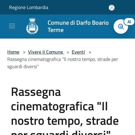
Salta al contenuto principale
Regione Lombardia
Comune di Darfo Boario
AI
Terme
Home
>
Vivere il Comune
>
Eventi
>
Rassegna cinematografica "Il nostro tempo, strade per
sguardi diversi"
Rassegna
cinematografica "Il
nostro tempo, strade
per sguardi diversi"