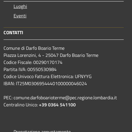
Luoghi
Eventi
CONTATTI
Comune di Darfo Boario Terme
Piazza Lorenzini, 4 - 25047 Darfo Boario Terme
Codice Fiscale: 00290170174
Partita IVA: 00550530984
Codice Univoco Fattura Elettronica: UFNYYG
IBAN: IT25M0306954440100000046024
PEC: comune.darfoboarioterme@pec.regione.lombardia.it
Centralino Unico:
+39 0364 541100
Prenotazione appuntamento