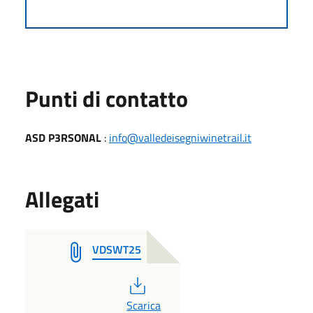
Punti di contatto
ASD P3RSONAL
:
info@valledeisegniwinetrail.it
Allegati
VDSWT25
PDF
Scarica