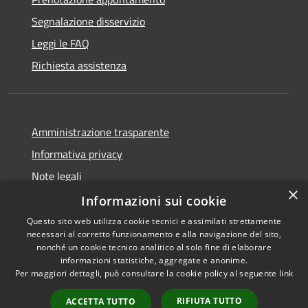
Segnalazione disservizio
Leggi le FAQ
Richiesta assistenza
Amministrazione trasparente
Informativa privacy
Note legali
×
Dichiarazione di accessibilità
Informazioni sui cookie
Questo sito web utilizza cookie tecnici e assimilati strettamente
necessari al corretto funzionamento e alla navigazione del sito,
nonché un cookie tecnico analitico al solo fine di elaborare
informazioni statistiche, aggregate e anonime.
RSS
Copyright © 2026 • Comune di
Per maggiori dettagli, può consultare la cookie policy al seguente
link
Accessibilità
Darfo Boario Terme • Powered
Privacy
Municipium
Accesso
by
•
RIFIUTA TUTTO
ACCETTA TUTTO