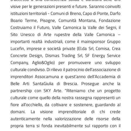
visive per le generazioni presenti e future. Saranno coinvolti
istituzioni territoriali - Comuni di Breno, Capo di Ponte, Darfo
Boario Terme, Pisogne, Comunità Montana, Fondazione
Costruiamo il Futuro, Valle Camonica la Valle dei Segni, il
Sito Unesco di Arte rupestre della Valle Camonica –
importanti realtà industriali, come il mainsponsor Gruppo
Lucefin, imprese e società private (El.da Srl, Comisa, Crea
Concrete Design, Dismas Trading Srl, SF Energy Service
Company, Aglio&Oglio) per promuovere uno sviluppo
culturale condiviso. Di rilievo il patrocinio dell
’
associazione di
imprenditori Assocamuna e quest
’
anno dell
’
Accademia di
Belle Arti SantaGiulia di Brescia. Prosegue anche la
partnership con SKY Arte.
“
Riteniamo che un progetto
culturale come quello della nostra rassegna rappresenti un
fiore all
’
occhiello, da coltivare e sostenere, guardando al
domani. La visione imprenditoriale di chi crede
autenticamente nella valorizzazione delle risorse della
propria terra si fonda inevitabilmente sul rapporto con il