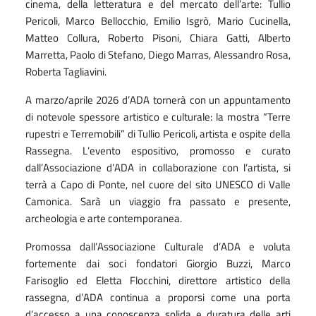
cinema, della letteratura e del mercato dell
’
arte: Tullio
Pericoli, Marco Bellocchio, Emilio Isgrò, Mario Cucinella,
Matteo Collura, Roberto Pisoni, Chiara Gatti, Alberto
Marretta, Paolo di Stefano, Diego Marras, Alessandro Rosa,
Roberta Tagliavini.
A marzo/aprile 2026 d
’
ADA tornerà con un appuntamento
di notevole spessore artistico e culturale: la mostra
“
Terre
rupestri e Terremobili” di Tullio Pericoli, artista e ospite della
Rassegna. L
’
evento espositivo, promosso e curato
dall
’
Associazione d
’
ADA in collaborazione con l
’
artista, si
terrà a Capo di Ponte, nel cuore del sito UNESCO di Valle
Camonica. Sarà un viaggio fra passato e presente,
archeologia e arte contemporanea.
Promossa dall
’
Associazione Culturale d
’
ADA e voluta
fortemente dai soci fondatori Giorgio Buzzi, Marco
Farisoglio ed Eletta Flocchini, direttore artistico della
rassegna, d
’
ADA continua a proporsi come una porta
d
’
accesso a una conoscenza solida e duratura delle arti