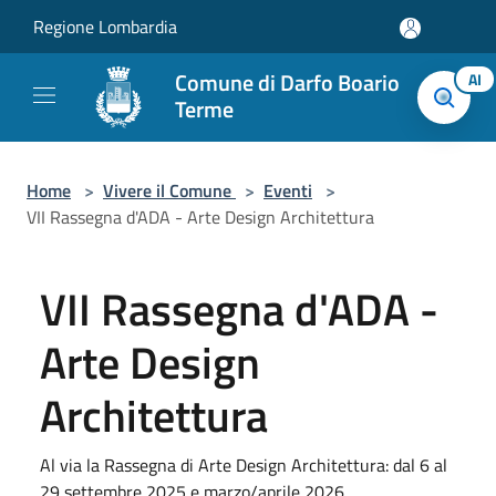
Salta al contenuto principale
Regione Lombardia
Comune di Darfo Boario
AI
Terme
Home
>
Vivere il Comune
>
Eventi
>
VII Rassegna d'ADA - Arte Design Architettura
VII Rassegna d'ADA -
Arte Design
Architettura
Al via la Rassegna di Arte Design Architettura: dal 6 al
29 settembre 2025 e marzo/aprile 2026