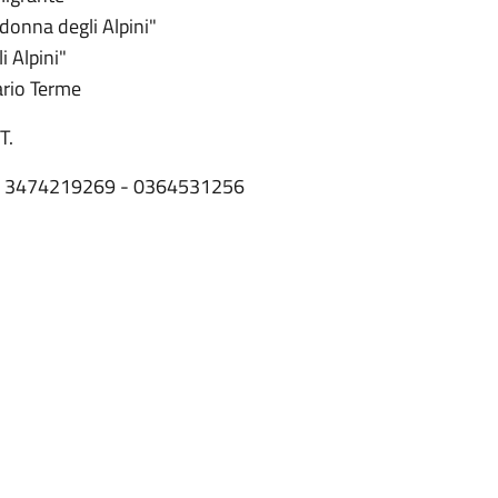
donna degli Alpini"
 Alpini"
ario Terme
T.
meri 3474219269 - 0364531256