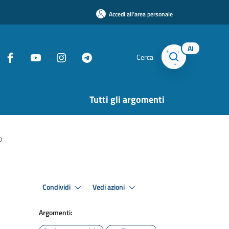
Accedi all'area personale
AI
Cerca
Tutti gli argomenti
o
Condividi
Vedi azioni
Argomenti: